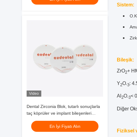
Sistem:
O.
K
Ama
Zir
Bileşik:
ZrO
+ H
2
Y
O.
: 4
2
3
Video
Al
O.
< 
2
3
Dental Zirconia Blok, tutarlı sonuçlarla
Diğer Oks
taç köprüler ve implant bileşenleri
üreten diş laboratuvarları için idealdir.
En İyi Fiyatı Alın
Fiziksel 