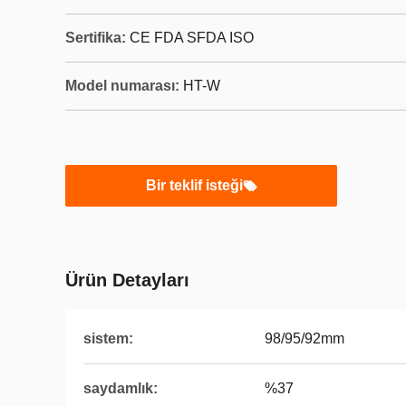
Sertifika:
CE FDA SFDA ISO
Model numarası:
HT-W
Bir teklif isteği
Ürün Detayları
sistem:
98/95/92mm
saydamlık:
%37