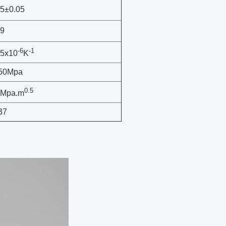
15±0.05
09
-6
-1
.5x10
K
50Mpa
0.5
4Mpa.m
37