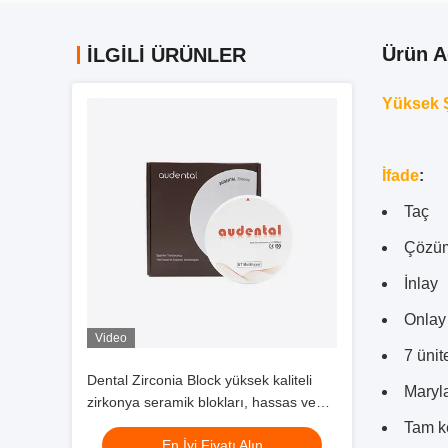
Ürün A
İLGİLİ ÜRÜNLER
Yüksek Ş
İfade
:
Taç
Çözüm
İnlay
Onlay
Video
7 ünit
Dental Zirconia Block yüksek kaliteli
Maryl
zirkonya seramik blokları, hassas ve
uzun süreli diş restorasyon çözümleri
Tam k
En İyi Fiyatı Alın
sağlar