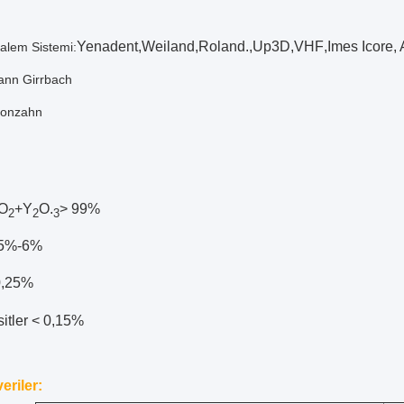
Yenadent,
Weiland
,
Roland.
,
Up3D
,
VHF
,
Imes Icore,
alem Sistemi:
nn Girrbach
konzahn
fO
+Y
O.
> 99%
2
2
3
.5%-6%
0,25%
itler < 0,15%
veriler: