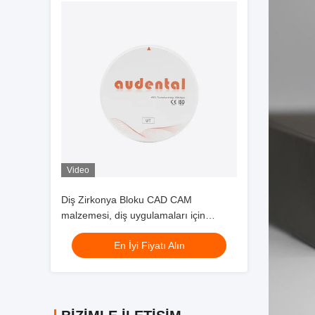
Video
Diş Zirkonya Bloku CAD CAM
malzemesi, diş uygulamaları için
mükemmel ışık iletimliliği ve sinterleme
En İyi Fiyatı Alın
performansı ile