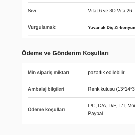
Sıvı:
Vita16 ve 3D Vita 26
Vurgulamak:
Yuvarlak Diş Zirkonyu
Ödeme ve Gönderim Koşulları
Min sipariş miktarı
pazarlık edilebilir
Ambalaj bilgileri
Renk kutusu (13*14*3
L/C, D/A, D/P, T/T, 
Ödeme koşulları
Paypal