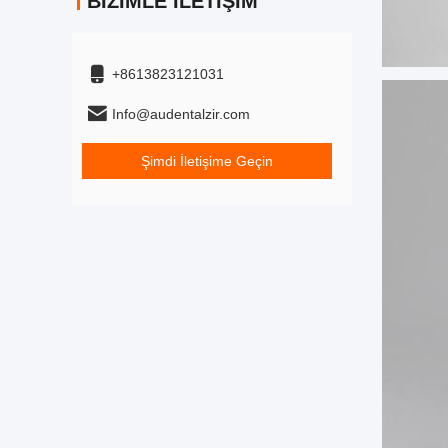
BIZIMLE İLETIŞIM
+8613823121031
Info@audentalzir.com
Şimdi İletişime Geçin