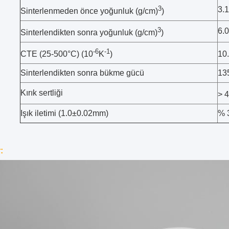
3
3.
Sinterlenmeden önce yoğunluk (g/cm)
)
3
6.
Sinterlendikten sonra yoğunluk (g/cm)
)
-6
-1
CTE (25-500°C) (10
K
)
10
Sinterlendikten sonra bükme gücü
13
Kırık sertliği
> 
Işık iletimi (1.0±0.02mm)
% 
: