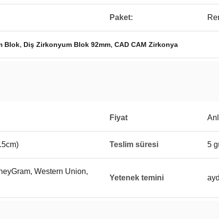
Paket:
Re
,
,
m Blok
Diş Zirkonyum Blok 92mm
CAD CAM Zirkonya
Fiyat
Anl
.5cm)
Teslim süresi
5 g
MoneyGram, Western Union,
Yetenek temini
ayd