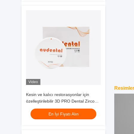
Video
Resimler
Kesin ve kalıcı restorasyonlar için
özelleştirilebilir 3D PRO Dental Zirconia
Bloku
En İyi Fiyatı Alın