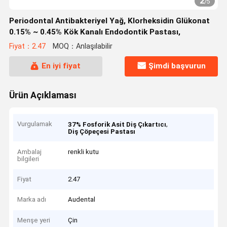
2
/
5
Periodontal Antibakteriyel Yağ, Klorheksidin Glükonat
0.15% ~ 0.45% Kök Kanalı Endodontik Pastası,
Fiyat：2.47
MOQ：Anlaşılabilir
En iyi fiyat
Şimdi başvurun
Ürün Açıklaması
Vurgulamak
,
37% Fosforik Asit Diş Çıkartıcı
Diş Çöpeçesi Pastası
Ambalaj
renkli kutu
bilgileri
Fiyat
2.47
Marka adı
Audental
Menşe yeri
Çin